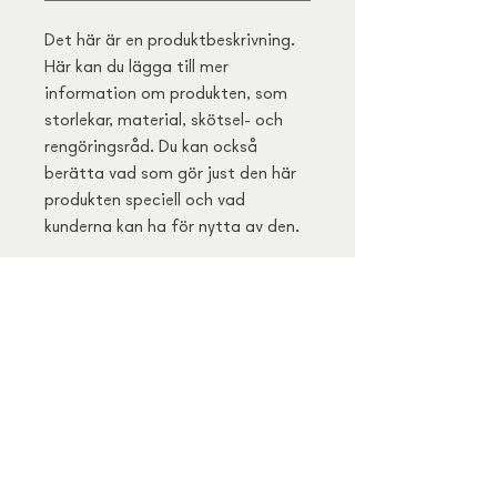
Det här är en produktbeskrivning. 
Här kan du lägga till mer 
information om produkten, som 
storlekar, material, skötsel- och 
rengöringsråd. Du kan också 
berätta vad som gör just den här 
produkten speciell och vad 
kunderna kan ha för nytta av den.
Produktinformation
Jag är produktinformation. Här 
RETUR- OCH
passar utmärkt att lägga till mer 
ÅTERBETALNINGSPOLICY
information om produkten, som till 
exempel storlekar, material, skötsel- 
Det här är en retur- och 
och rengöringsråd. Här kan du också 
LEVERANSPOLICY
återbetalningspolicy. Här kan du 
beskriva vad det är som gör 
informera kunderna om vad de gör 
produkten speciell och vad kunder kan 
Det här är din leveransinformation, 
ifall de är missnöjda med sitt köp. En 