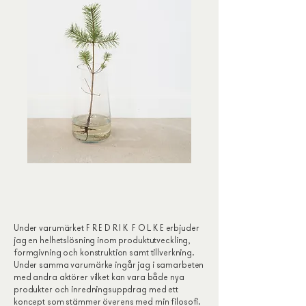
Under varumärket F R E D R I K F O L K E erbjuder
jag en helhetslösning inom produktutveckling,
formgivning och konstruktion samt tillverkning.
Under samma varumärke ingår jag i samarbeten
med andra aktörer vilket kan vara både nya
produkter och inredningsuppdrag med ett
koncept som stämmer överens med min filosofi.