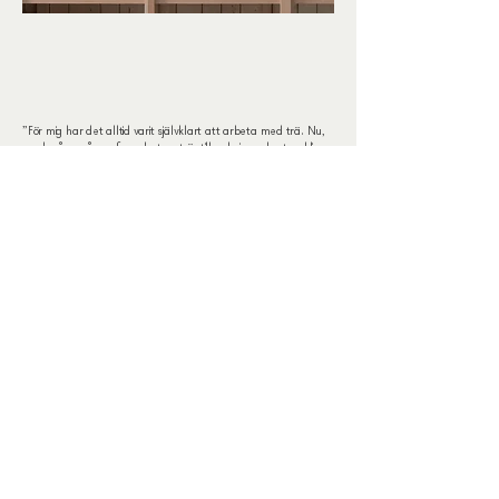
”För mig har det alltid varit självklart att arbeta med trä. Nu,
med många års erfarenhet av trä, tillverkning och utveckling
av produkter kan jag konstatera att jag arbetar med min
passion.”
/Fredrik Folke Ireklint