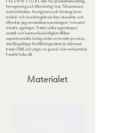
F R E D R I K F O L K E står för produktutveckling,
formgivning och tillverkning i trä. Tillsammans
med arkitekter, formgivare och företag inom
möbel- och inredningsbranchen utvecklar och
tillverkar jag användbara prototyper i trä samt
mindre upplagor. Träets unika egenskaper,
estetik och hantverksskicklighet tillåter
experimentella inslag under en kreativ process,
det långsiktiga förhållningssättet är däremot
träets DNA och utgör en grund i min verksamhet.
Fredrik Folke AB
Materialet